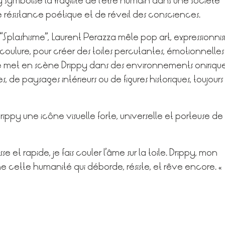
y symbolise la fragilité de l’être humain dans une société
 résistance poétique et de réveil des consciences.
sé “Splashisme”, Laurent Perazza mêle pop art, expressionni
coulure, pour créer des toiles percutantes, émotionnelles
 met en scène Drippy dans des environnements oniriqu
, de paysages intérieurs ou de figures historiques, toujours
 Drippy une icône visuelle forte, universelle et porteuse de
se et rapide, je fais couler l’âme sur la toile. Drippy, mon
 cette humanité qui déborde, résiste, et rêve encore. »