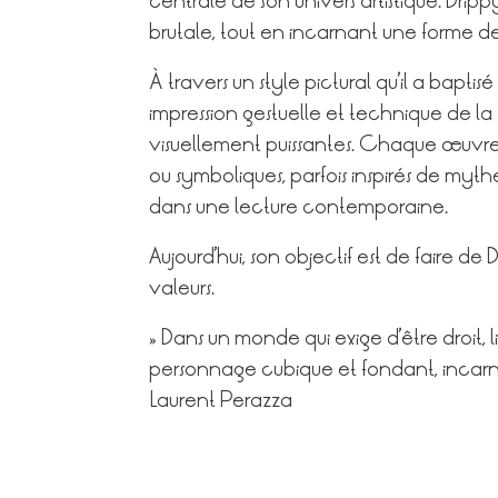
centrale de son univers artistique. Dripp
brutale, tout en incarnant une forme de
À travers un style pictural qu’il a bapti
impression gestuelle et technique de la 
visuellement puissantes. Chaque œuvre
ou symboliques, parfois inspirés de mythes
dans une lecture contemporaine.
Aujourd’hui, son objectif est de faire de
valeurs.
« Dans un monde qui exige d’être droit, lis
personnage cubique et fondant, incarne
Laurent Perazza