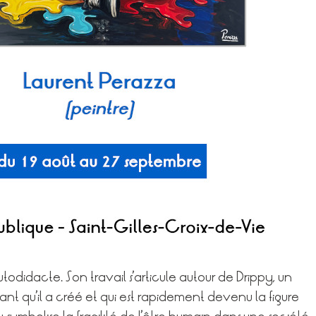
utodidacte. Son travail s’articule autour de Drippy, un
t qu’il a créé et qui est rapidement devenu la figure