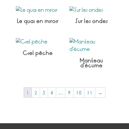
Le quai en miroir
Sur les ondes
Ciel pêche
Manteau
d’écume
1
2
3
4
…
9
10
11
→