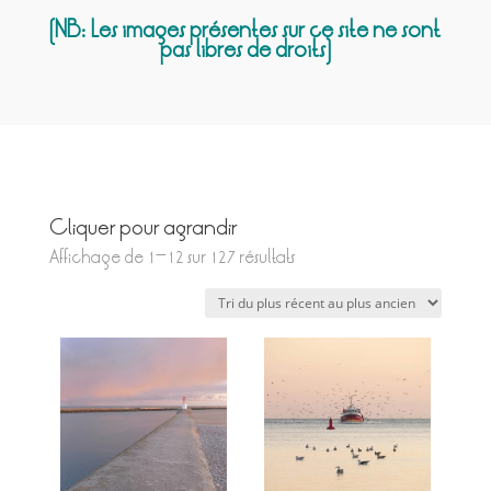
(NB: Les images présentes sur ce site ne sont
pas libres de droits)
Cliquer pour agrandir
Trié
Affichage de 1–12 sur 127 résultats
du
plus
récent
au
plus
ancien