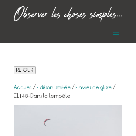
RETOUR
Accueil
/
Edition limitée
/
Envies de glisse
/
EL148-Dans la tempête