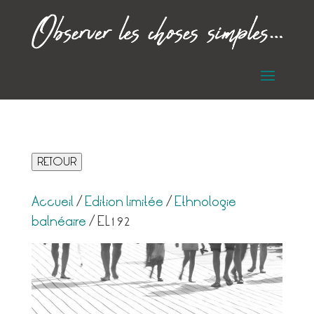
RETOUR
Accueil
/
Edition limitée
/
Ethnologie
balnéaire
/ EL192