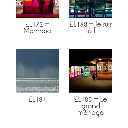
EL172 –
EL168 – Je suis
Monnaie
là !
EL181
EL180 – Le
grand
ménage