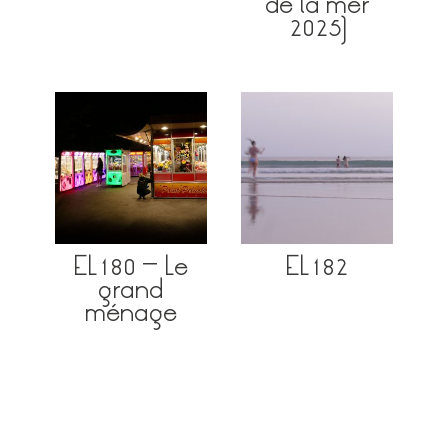
de la mer
2025)
EL180 – Le
EL182
grand
ménage