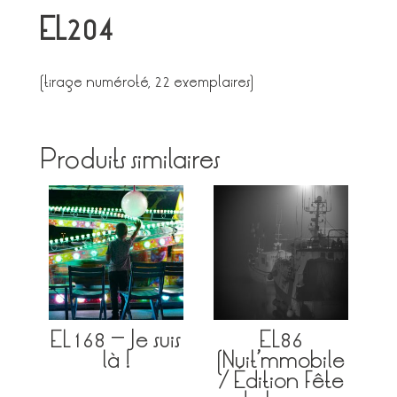
EL204
(tirage numéroté, 22 exemplaires)
Produits similaires
EL168 – Je suis
EL86
là !
(Nuit’mmobile
/ Édition Fête