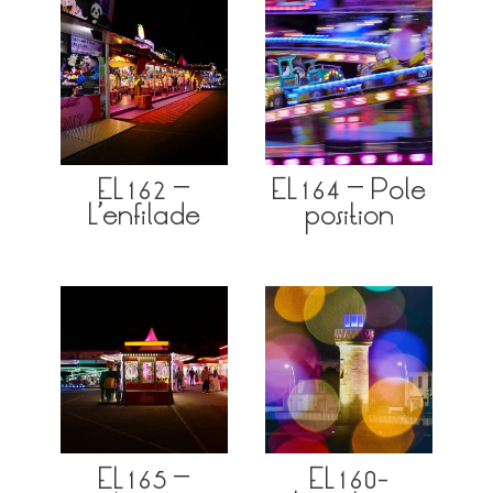
EL162 –
EL164 – Pole
L’enfilade
position
EL165 –
EL160-