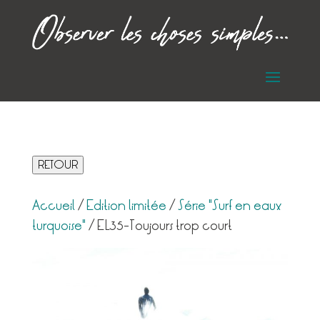
RETOUR
Accueil
/
Edition limitée
/
Série "Surf en eaux
turquoise"
/ EL35-Toujours trop court