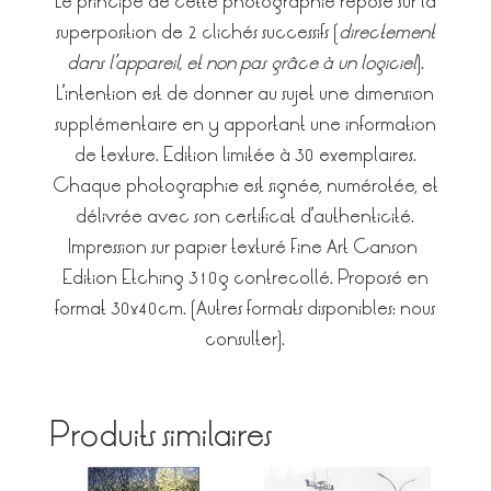
Le principe de cette photographie repose sur la
superposition de 2 clichés successifs (
directement
dans l’appareil, et non pas grâce à un logiciel
).
L’intention est de donner au sujet une dimension
supplémentaire en y apportant une information
de texture. Edition limitée à 30 exemplaires.
Chaque photographie est signée, numérotée, et
délivrée avec son certificat d’authenticité.
Impression sur papier texturé Fine Art Canson
Edition Etching 310g contrecollé. Proposé en
format 30x40cm. (Autres formats disponibles: nous
consulter).
Produits similaires