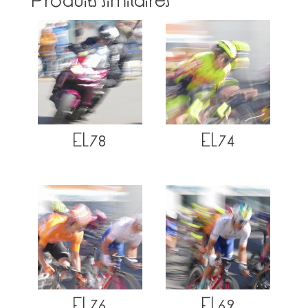
Produits similaires
EL78
EL74
EL76
EL69