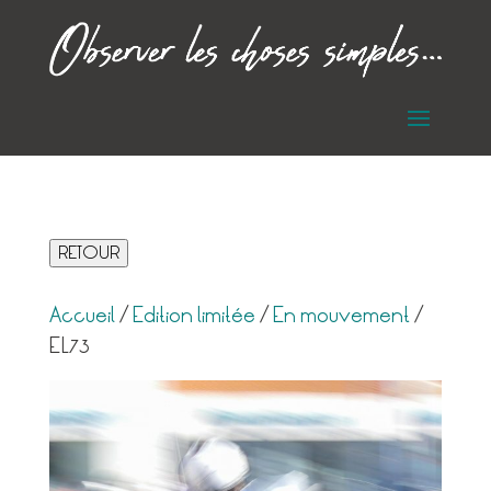
RETOUR
Accueil
/
Edition limitée
/
En mouvement
/
EL73