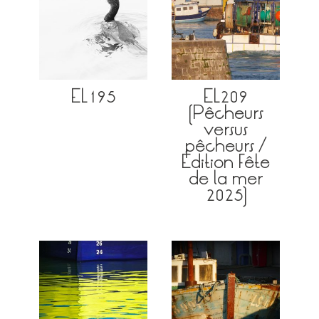
EL195
EL209
(Pêcheurs
versus
pêcheurs /
Édition Fête
de la mer
2025)