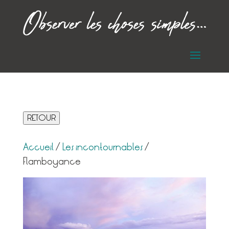
RETOUR
Accueil
/
Les incontournables
/
Flamboyance