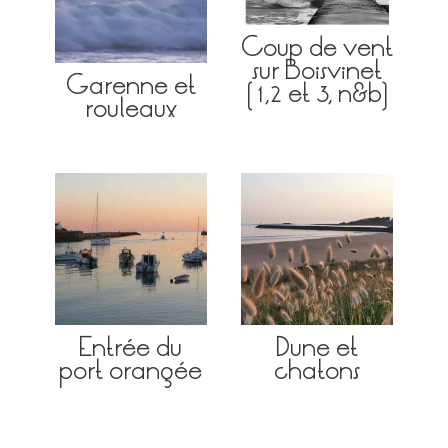
Coup de vent
sur Boisvinet
Garenne et
(1,2 et 3, n&b)
rouleaux
Entrée du
Dune et
port orangée
chatons