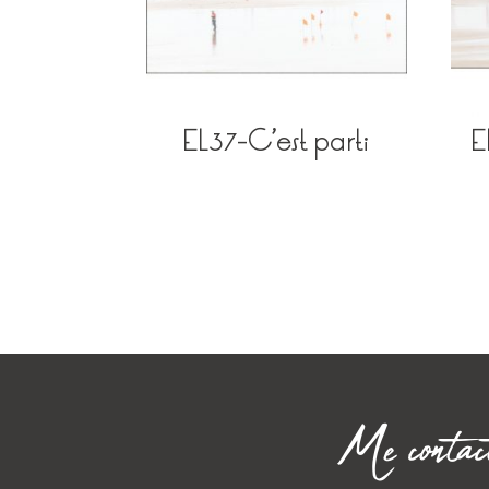
EL37-C’est parti
E
Me contac