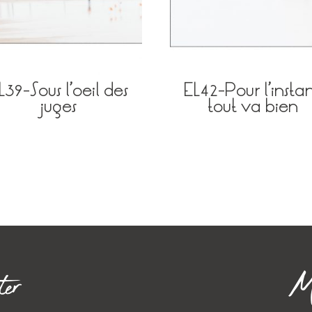
L39-Sous l’oeil des
EL42-Pour l’instan
juges
tout va bien
ter
Me