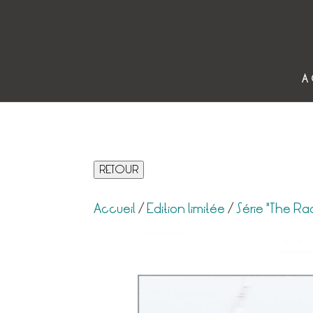
A
RETOUR
Accueil
/
Edition limitée
/
Série "The Rac