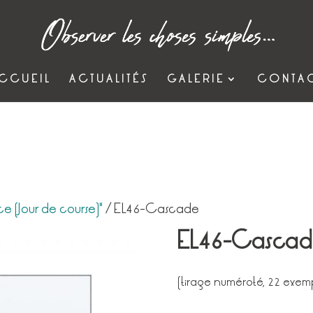
CCUEIL
ACTUALITÉS
GALERIE
CONTA
e (Jour de course)"
/ EL46-Cascade
EL46-Cascad
(tirage numéroté, 22 exemp