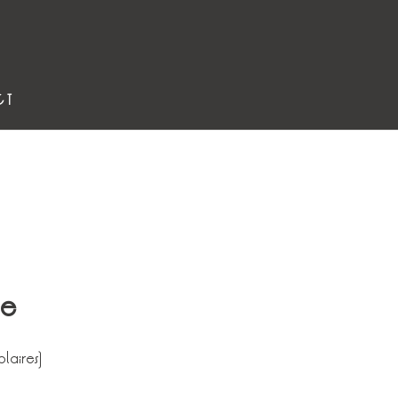
CT
e
laires)