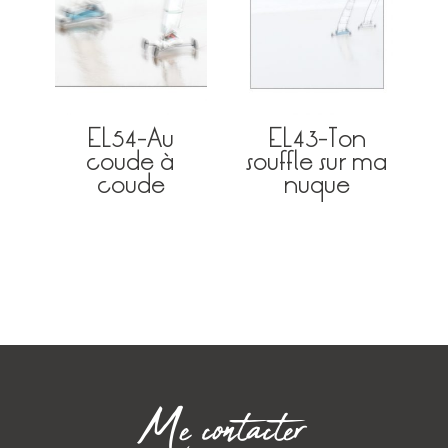
EL54-Au
EL43-Ton
coude à
souffle sur ma
coude
nuque
Me contacter