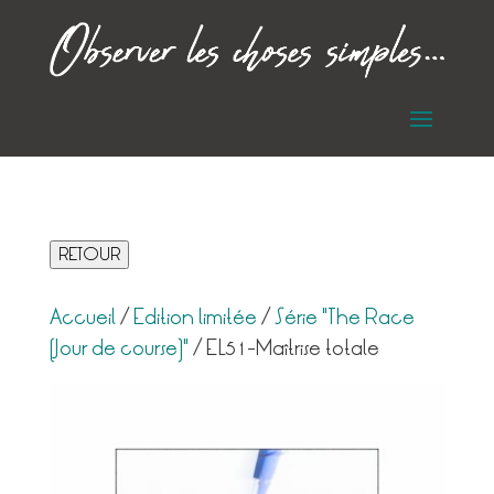
RETOUR
Accueil
/
Edition limitée
/
Série "The Race
(Jour de course)"
/ EL51-Maîtrise totale