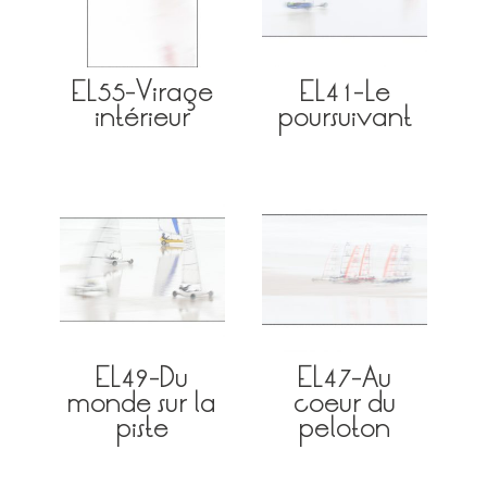
EL55-Virage
EL41-Le
intérieur
poursuivant
EL49-Du
EL47-Au
monde sur la
coeur du
piste
peloton