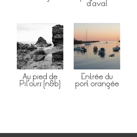
d’aval
Au pied de
Entrée du
Pil’ours (n&b)
port orangée