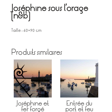
Joséphine sous l’orage
(n&b)
Taille : 60×90 cm
Produits similaires
Joséphine et
Entrée du
fer forgé
port et feu