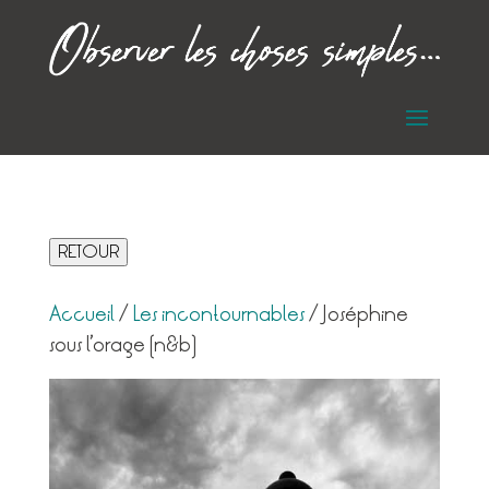
RETOUR
Accueil
/
Les incontournables
/ Joséphine
sous l’orage (n&b)