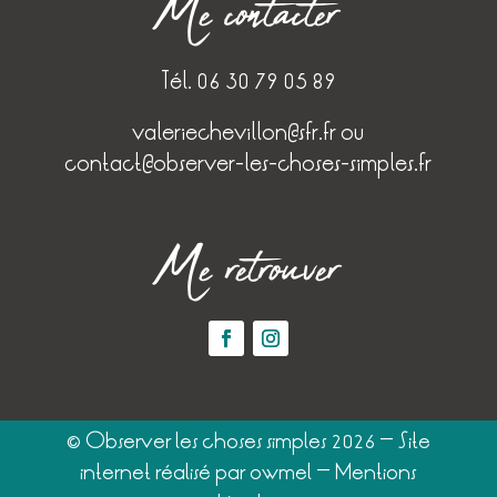
Me contacter
Tél. 06 30 79 05 89
valeriechevillon@sfr.fr
ou
contact@observer-les-choses-simples.fr
Me retrouver
© Observer les choses simples 2026 – Site
internet réalisé par
owmel
–
Mentions